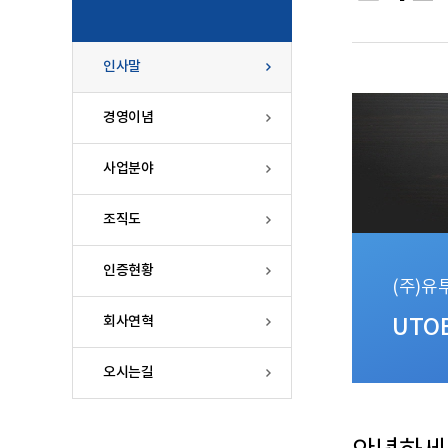
인사말
경영이념
사업분야
조직도
인증현황
(주)유
회사연혁
UTO
오시는길