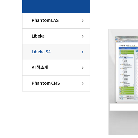
Phantom LAS
Libeka
Libeka S4
AI 책소개
Phantom CMS