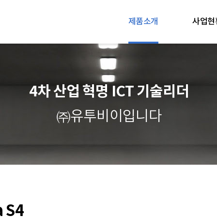
제품소개
사업현
4차 산업 혁명 ICT 기술리더
㈜유투비이입니다
a S4