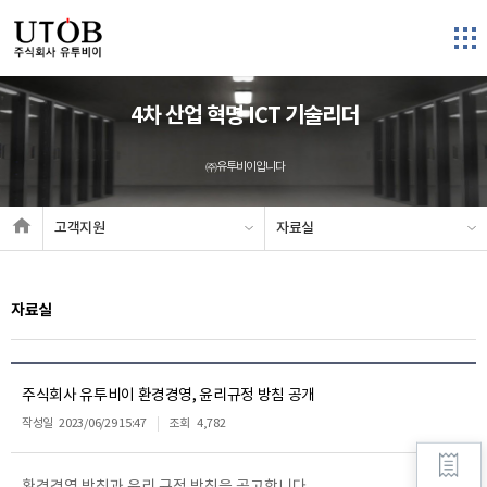
4차 산업 혁명 ICT 기술리더
㈜유투비이입니다
고객지원
자료실
자료실
주식회사 유투비이 환경경영, 윤리규정 방침 공개
작성일
2023/06/29 15:47
조회
4,782