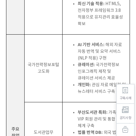
최신 기술 적용:
HTML5,
전자정부 프레임워크 3.8
적용으로 유지관리 효율성
확보
AI 기반 서비스:
해외 자료
자동 번역 및 요약 서비스
(NLP 적용) 구현
큐레이션:
국가전략정보포털
국가전략정보
고도화
인포그래픽 제작 및
큐레이션 서비스 제공
개인화:
관심 자료 메일링 및
뉴스레터 서비스 구축
구축사례
부산도서관 특화:
가족회원,
공지사항
VIP 회원 관리 및 통합 인증
체계 구축
주요
법률 번역 DB:
도서관업무
외국 법안/
작업