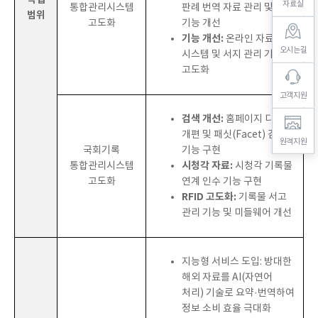
자료실
통합관리시스템
판례 번역 자료 관리 및 알림
범위
고도화
기능 개선
기능 개선:
온라인 자료 납본
오시는길
시스템 및 서지 관리 기능
고도화
고객지원
검색 개선:
홈페이지 디자인
개편 및 패싯(Facet) 검색
원격지원
국회기록
기능 구현
시청각 자료:
통합관리시스템
시청각 기록물
고도화
연계 인수 기능 구현
RFID 고도화:
기록물 서고
관리 기능 및 미들웨어 개선
지능형 서비스 도입:
방대한
해외 자료를 AI(자연어
처리) 기술로 요약·번역하여
정보 소비 효율 극대화