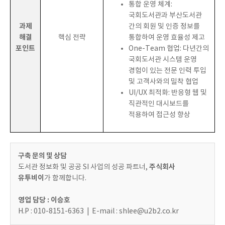
통합 운영 체계:
국회도서관과 부산도서관
과제
간의 회원 및 인증 정보를
해결
핵심 전략
통합하여 운영 효율성 제고
포인트
One-Team 협업:
다년간의
국회도서관 시스템 운영
경험이 있는 전문 인력 투입
및 고객사와의 밀착 협업
UI/UX 최적화:
반응형 웹 및
직관적인 대시보드를
적용하여 접근성 향상
구축 문의 및 상담
주식회사
도서관 정보화 및 공공 SI 사업의 성공 파트너,
유투비이
가 함께합니다.
영업 담당 : 이승호
H.P : 010-8151-6363 | E-mail :
shlee@u2b2.co.kr