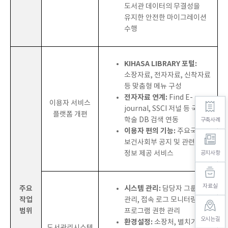
도서관 데이터의 무결성을
유지한 안전한 마이그레이션
수행
KIHASA LIBRARY 포털:
소장자료, 전자자료, 신착자료
등 맞춤형 메뉴 구성
전자자료 연계:
Find E-
이용자 서비스
journal, SSCI 저널 등 국내외
플랫폼 개편
학술 DB 검색 연동
구축사례
이용자 편의 기능:
주요국
보건사회부 공지 및 관련 학회
정보 제공 서비스
공지사항
자료실
주요
시스템 관리:
담당자 그룹
작업
관리, 접속 로그 모니터링 및
범위
프로그램 권한 관리
오시는길
환경설정:
소장처, 별치기호,