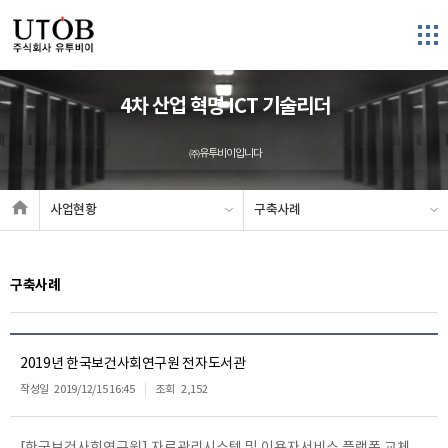
4차 산업 혁명 ICT 기술리더
㈜유투비이입니다
사업현황
구축사례
구축사례
2019년 한국보건사회연구원 전자도서관
작성일
2019/12/15 16:45
조회
2,152