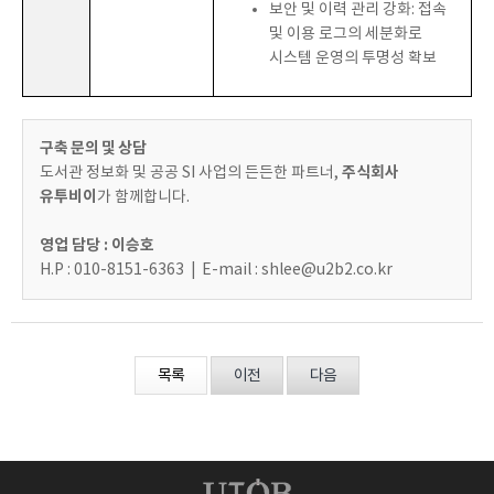
보안 및 이력 관리 강화:
접속
및 이용 로그의 세분화로
시스템 운영의 투명성 확보
구축 문의 및 상담
주식회사
도서관 정보화 및 공공 SI 사업의 든든한 파트너,
유투비이
가 함께합니다.
영업 담당 : 이승호
H.P : 010-8151-6363 | E-mail :
shlee@u2b2.co.kr
목록
이전
다음