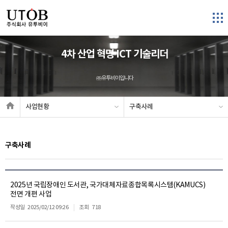
4차 산업 혁명 ICT 기술리더
㈜유투비이입니다
사업현황
구축사례
구축사례
2025년 국립장애인 도서관, 국가대체자료종합목록시스템(KAMUCS)
전면 개편 사업
작성일
2025/02/12 09:26
조회
718