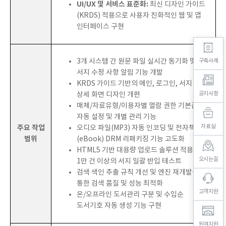
UI/UX 및 서비스 표준화:
최신 디자인 가이드
(KRDS) 적용으로 사용자 친화적인 웹 및 앱
인터페이스 구현
3개 시스템 간 원문 파일 실시간 동기화 및
구축사례
서지 수정 사항 알림 기능 개발
KRDS 가이드 기반의 메인, 로그인, 서지 검색/
공지사항
상세 화면 디자인 개편
매체/자료유형/이용자별 열람 권한 기본값
자동 설정 및 개별 관리 기능
자료실
주요 작업
오디오 파일(MP3) 자동 인코딩 및 전자책
범위
(eBook) DRM 리패키징 기능 고도화
HTML5 기반 대용량 업로드 솔루션 적용 및
오시는길
1만 건 이상의 서지 일괄 반입 테스트
검색 색인 추출 규칙 개선 및 엔진 재개발을
통한 검색 품질 및 성능 최적화
고객지원
온/오프라인 도서관리 구분 및 수입순
도서기호 자동 생성 기능 구현
원격지원